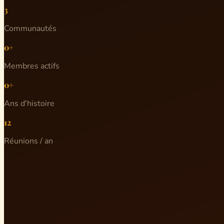
3
Communautés
0+
Membres actifs
0+
Ans d'histoire
12
Réunions / an