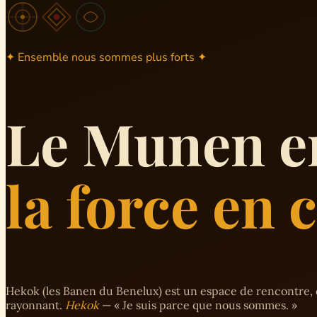
✦ Ensemble nous sommes plus forts ✦
Le Munen e
la force en
Hekok (les Banen du Benelux) est un espace de rencontre, 
rayonnant.
Hekok
— « Je suis parce que nous sommes. »