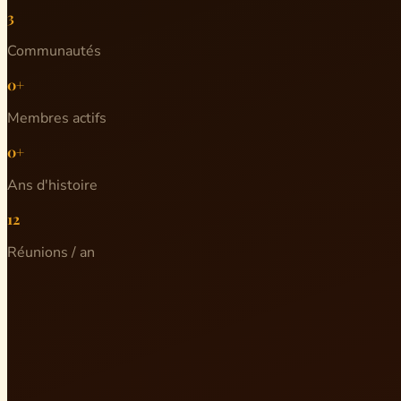
3
Communautés
0+
Membres actifs
0+
Ans d'histoire
12
Réunions / an