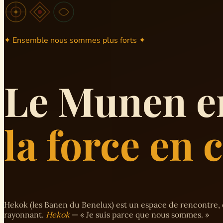
✦ Ensemble nous sommes plus forts ✦
Le Munen e
la force en
Hekok (les Banen du Benelux) est un espace de rencontre, 
rayonnant.
Hekok
— « Je suis parce que nous sommes. »