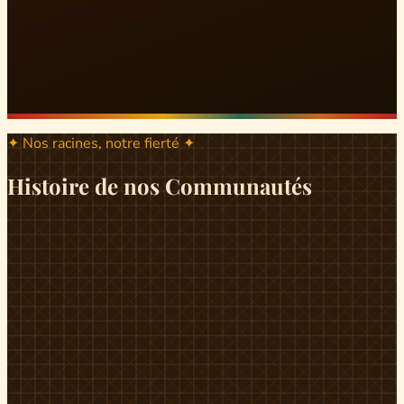
✦ Nos racines, notre fierté ✦
Histoire de nos Communautés
ND
ndikiniméki
Origines
Berceau historique du peuple Banen, Ndikiniméki est