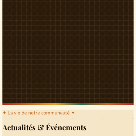
l'arrondissement mère dont sont issus les grands clans qui
ont peuplé Yingui et Nitoukou. Peuple acéphale et fier,
chaque
Munen
régnait sur sa colline en homme libre
Ifeyu
, gouverné non par un roi mais par un patriarche-
devin, garant de la destinée collective.
Traditions
La langue du pays est le
Tunen
, parlée par tous les Banen
et déclinée en plusieurs dialectes selon les cantons. Le
pays Banen s'étend des confins d'Iboutoul au nord
jusqu'aux terres d'Indik Biakat au sud, formant un espace
culturel homogène et cohérent. Aujourd'hui, des cours
de
Tunen
sont dispensés dans les établissements
secondaires de Ndikinimeki, articulés en trois variantes :
Alinga, Toboagn et Fombo pour couvrir l'ensemble des
locuteurs Banen.
Découvrir Ndiki →
✦ La vie de notre communauté ✦
Actualités & Événements