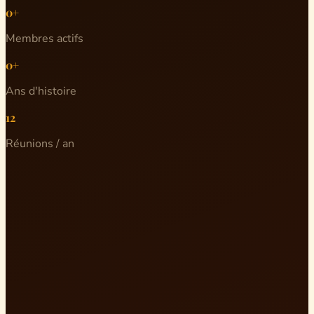
0+
Membres actifs
0+
Ans d'histoire
12
Réunions / an