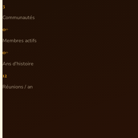
3
Communautés
0+
Membres actifs
0+
Ans d'histoire
12
Réunions / an