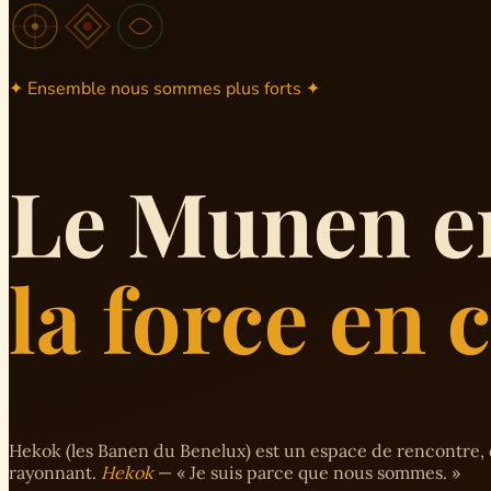
✦ Ensemble nous sommes plus forts ✦
Le Munen e
la force en
Hekok (les Banen du Benelux) est un espace de rencontre, 
rayonnant.
Hekok
— « Je suis parce que nous sommes. »