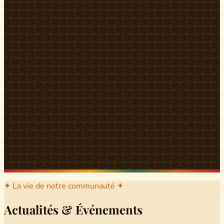
l'arrondissement mère dont sont issus les grands clans qui
ont peuplé Yingui et Nitoukou. Peuple acéphale et fier,
chaque
Munen
régnait sur sa colline en homme libre
Ifeyu
, gouverné non par un roi mais par un patriarche-
devin, garant de la destinée collective.
Traditions
La langue du pays est le
Tunen
, parlée par tous les Banen
et déclinée en plusieurs dialectes selon les cantons. Le
pays Banen s'étend des confins d'Iboutoul au nord
jusqu'aux terres d'Indik Biakat au sud, formant un espace
culturel homogène et cohérent. Aujourd'hui, des cours
de
Tunen
sont dispensés dans les établissements
secondaires de Ndikinimeki, articulés en trois variantes :
Alinga, Toboagn et Fombo pour couvrir l'ensemble des
locuteurs Banen.
Découvrir Ndiki →
✦ La vie de notre communauté ✦
Actualités & Événements