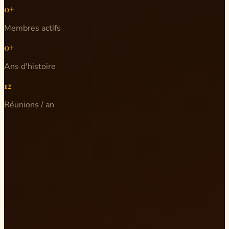
0+
Membres actifs
0+
Ans d'histoire
12
Réunions / an