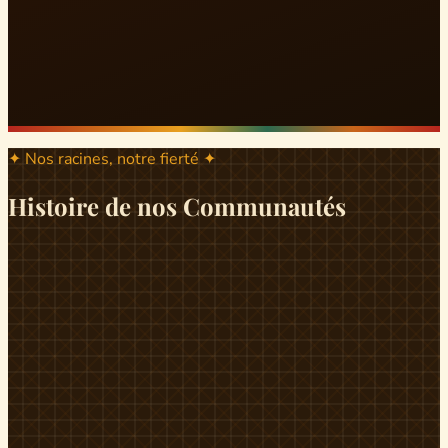
✦ Nos racines, notre fierté ✦
Histoire de nos Communautés
ND
ndikiniméki
Origines
Berceau historique du peuple Banen, Ndikiniméki est