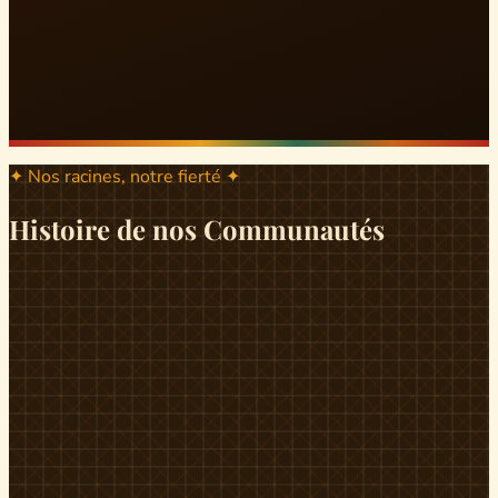
✦ Nos racines, notre fierté ✦
Histoire de nos Communautés
ND
ndikiniméki
Origines
Berceau historique du peuple Banen, Ndikiniméki est