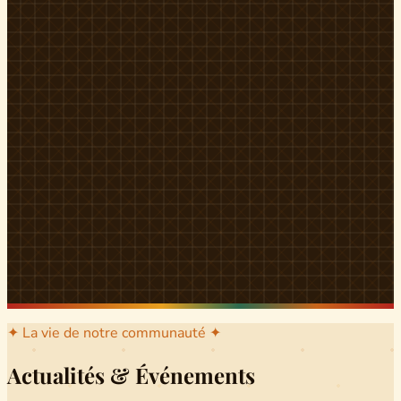
l'arrondissement mère dont sont issus les grands clans qui
ont peuplé Yingui et Nitoukou. Peuple acéphale et fier,
chaque
Munen
régnait sur sa colline en homme libre
Ifeyu
, gouverné non par un roi mais par un patriarche-
devin, garant de la destinée collective.
Traditions
La langue du pays est le
Tunen
, parlée par tous les Banen
et déclinée en plusieurs dialectes selon les cantons. Le
pays Banen s'étend des confins d'Iboutoul au nord
jusqu'aux terres d'Indik Biakat au sud, formant un espace
culturel homogène et cohérent. Aujourd'hui, des cours
de
Tunen
sont dispensés dans les établissements
secondaires de Ndikinimeki, articulés en trois variantes :
Alinga, Toboagn et Fombo pour couvrir l'ensemble des
locuteurs Banen.
Découvrir Ndiki →
✦ La vie de notre communauté ✦
Actualités & Événements