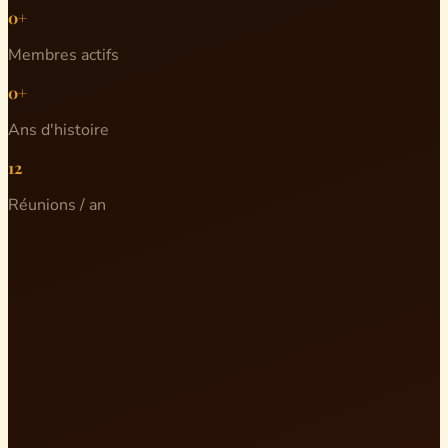
0+
Membres actifs
0+
Ans d'histoire
12
Réunions / an