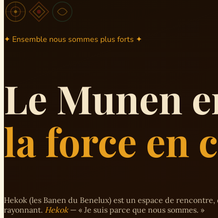
✦ Ensemble nous sommes plus forts ✦
Le Munen e
la force en
Hekok (les Banen du Benelux) est un espace de rencontre, 
rayonnant.
Hekok
— « Je suis parce que nous sommes. »