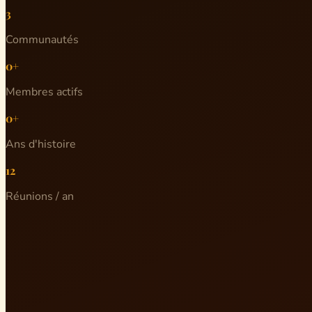
3
Communautés
0+
Membres actifs
0+
Ans d'histoire
12
Réunions / an