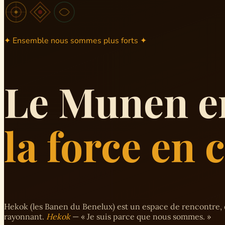
✦ Ensemble nous sommes plus forts ✦
Le Munen e
la force en
Hekok (les Banen du Benelux) est un espace de rencontre, 
rayonnant.
Hekok
— « Je suis parce que nous sommes. »