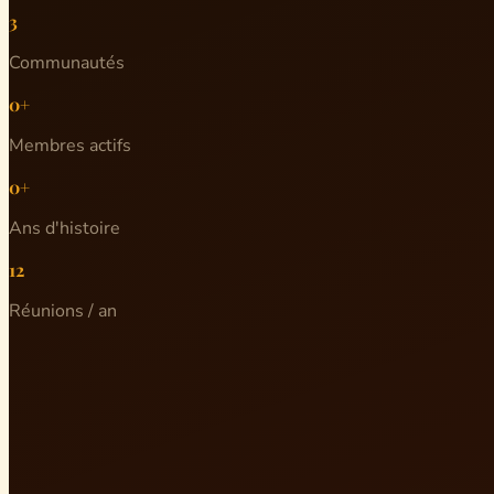
3
Communautés
0+
Membres actifs
0+
Ans d'histoire
12
Réunions / an