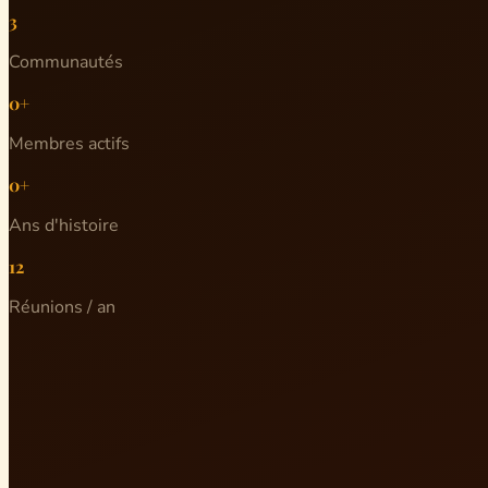
3
Communautés
0+
Membres actifs
0+
Ans d'histoire
12
Réunions / an