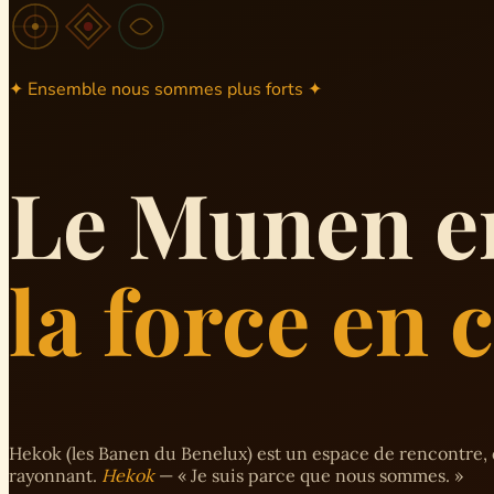
✦ Ensemble nous sommes plus forts ✦
Le Munen e
la force en
Hekok (les Banen du Benelux) est un espace de rencontre, 
rayonnant.
Hekok
— « Je suis parce que nous sommes. »