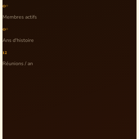
0+
Membres actifs
0+
Ans d'histoire
12
Réunions / an