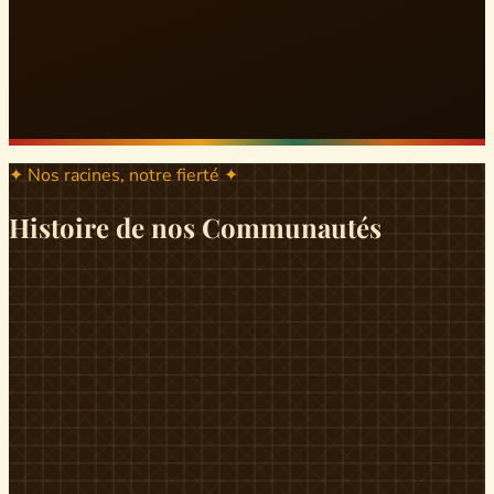
✦ Nos racines, notre fierté ✦
Histoire de nos Communautés
ND
ndikiniméki
Origines
Berceau historique du peuple Banen, Ndikiniméki est