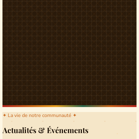
l'arrondissement mère dont sont issus les grands clans qui
ont peuplé Yingui et Nitoukou. Peuple acéphale et fier,
chaque
Munen
régnait sur sa colline en homme libre
Ifeyu
, gouverné non par un roi mais par un patriarche-
devin, garant de la destinée collective.
Traditions
La langue du pays est le
Tunen
, parlée par tous les Banen
et déclinée en plusieurs dialectes selon les cantons. Le
pays Banen s'étend des confins d'Iboutoul au nord
jusqu'aux terres d'Indik Biakat au sud, formant un espace
culturel homogène et cohérent. Aujourd'hui, des cours
de
Tunen
sont dispensés dans les établissements
secondaires de Ndikinimeki, articulés en trois variantes :
Alinga, Toboagn et Fombo pour couvrir l'ensemble des
locuteurs Banen.
Découvrir Ndiki →
✦ La vie de notre communauté ✦
Actualités & Événements